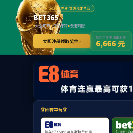
首页
员工培养
当前