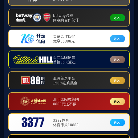
地址：湖北省武汉市蔡甸区大学路111号
公司办公室：027-69111069
邮箱：petroscience@yangtzeu.edu.cn
教学办公室: 027-69111050/69111092